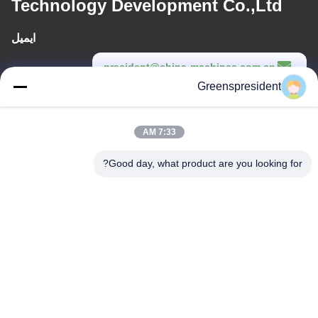
Technology Development Co.,Ltd
ایمیل
president@china-machines.com.cn
Greenspresident
زمان کار
8:30-17:30
7:33 AM
آدرس ما
Good day, what product are you looking for?
آدرس
شماره 17، جاده Nanyan، منطقه توسعه تکنولوژیکی اقتصادی، شهر
شیجیاژوانگ
تلفن
86-311-86542299