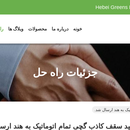
Hebei Greens 
خونه
درباره ما
محصولات
وبلاگ ها
را
جزئیات راه حل
ک به هند ارسال شد.
د سقف کاذب گچی تمام اتوماتیک به هند ارس