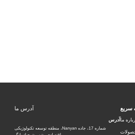
 سریع
آدرس ما
باره ما
آدرس
شماره 17، جاده Nanyan، منطقه توسعه تکنولوژیکی
صولات
اقتصادی، شهر شیجیاژوانگ