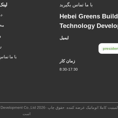
با ما تماس بگیرید
لینک
در
Hebei Greens Build
Technology Develo
مح
و
ایمیل
ر
preside
با ما تماس
زمان کار
8:30-17:30
است