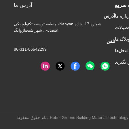
 سریع
آدرس ما
باره ما
آدرس
شماره 17، جاده Nanyan، منطقه توسعه تکنولوژیکی
صولات
اقتصادی، شهر شیجیاژوانگ
بلاگ ها
تلفن
86-311-86542299
اه‌حل‌ها
 بگیرید
چین کیفیت خوب ماشین لمینیت کاملا اتوماتیک عرضه کننده. حقوق چاپ -2026 Hebei Greens Building Material Technology Development Co.,Ltd تمام حقوق محفوظ