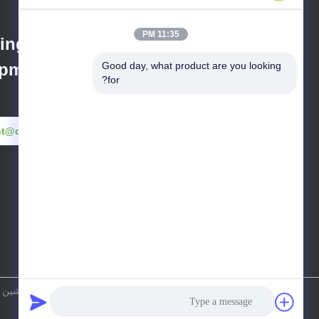
11:35 PM
ing Material
pment Co.,Ltd
Good day, what product are you looking 
for?
nt@china-machines.com.cn
سیاست حفظ حریم
|
نقشه
خصوصی
سایت