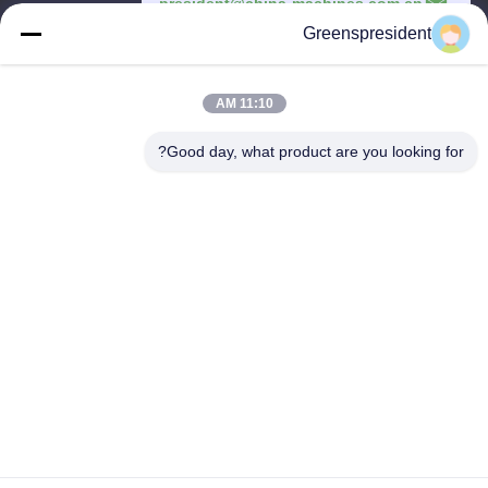
president@china-machines.com.cn
Greenspresident
زمان کار
8:30-17:30
11:10 AM
آدرس ما
Good day, what product are you looking for?
آدرس
شماره 17، جاده Nanyan، منطقه توسعه تکنولوژیکی اقتصادی، شهر
شیجیاژوانگ
تلفن
86-311-86542299
چین کیفیت خوب ماشین لمینیت کاملا اتوماتیک عرضه کننده. حقوق چاپ
-2026 Hebei Greens Building Material Technology Development
Co.,Ltd تمام حقوق محفوظ است